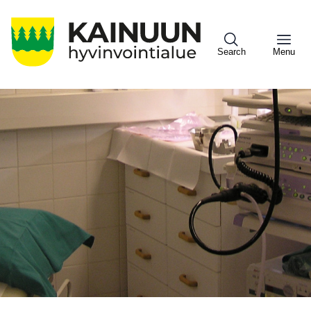
Hyppää
pääsisältöön
Search
Menu
Sote
Menu
Asiakkaille