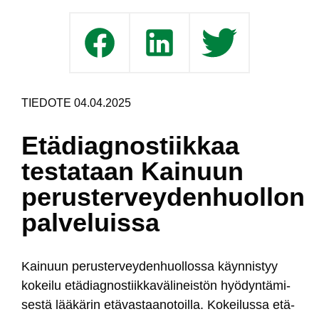
TIEDOTE 04.04.2025
Etädiagnostiikkaa
testataan Kainuun
perusterveydenhuollon
palveluissa
Kai­nuun pe­rus­ter­vey­den­huol­los­sa käyn­nis­tyy
ko­kei­lu etä­diag­nos­tiik­ka­vä­li­neis­tön hyö­dyn­tä­mi­
ses­tä lää­kä­rin etä­vas­taa­no­toil­la. Ko­kei­lus­sa etä­