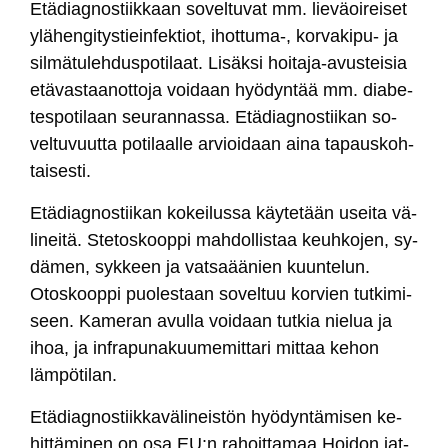
Etä­diag­nos­tiik­kaan so­vel­tu­vat mm. lie­väoi­rei­set
ylä­hen­gi­tys­tiein­fek­tiot, ihot­tu­ma-, kor­va­ki­pu- ja
sil­mä­tu­leh­dus­po­ti­laat. Li­säk­si hoi­ta­ja-avus­tei­sia
etä­vas­taa­not­to­ja voi­daan hyö­dyn­tää mm. dia­be­
tes­po­ti­laan seu­ran­nas­sa. Etä­diag­nos­tii­kan so­
vel­tu­vuut­ta po­ti­laal­le ar­vioi­daan ai­na ta­paus­koh­
tai­ses­ti.
Etä­diag­nos­tii­kan ko­kei­lus­sa käy­te­tään usei­ta vä­
li­nei­tä. Ste­tos­koop­pi mah­dol­lis­taa keuh­ko­jen, sy­
dä­men, syk­keen ja vat­saää­nien kuun­te­lun.
Otos­koop­pi puo­les­taan so­vel­tuu kor­vien tut­ki­mi­
seen. Ka­me­ran avul­la voi­daan tut­kia nie­lua ja
ihoa, ja inf­ra­pu­na­kuu­me­mit­ta­ri mit­taa ke­hon
läm­pö­ti­lan.
Etä­diag­nos­tiik­ka­vä­li­neis­tön hyö­dyn­tä­mi­sen ke­
hit­tä­mi­nen on osa EU:n ra­hoit­ta­maa Hoi­don jat­