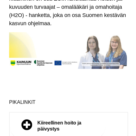
ku­vuu­den tur­vaa­jat – oma­lää­kä­ri ja oma­hoi­ta­ja
(H2O) - han­ket­ta, jo­ka on osa Suo­men kes­tä­vän
kas­vun oh­jel­maa.
PIKALINKIT
Kiireellinen hoito ja
päivystys