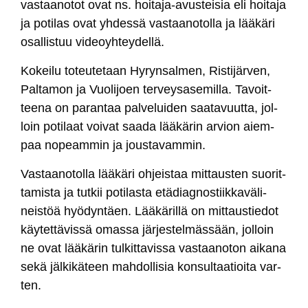
vas­taa­no­tot ovat ns. hoi­ta­ja-avus­tei­sia eli hoi­ta­ja
ja po­ti­las ovat yh­des­sä vas­taa­no­tol­la ja lää­kä­ri
osal­lis­tuu vi­deoyh­tey­del­lä.
Ko­kei­lu to­teu­te­taan Hy­ryn­sal­men, Ris­ti­jär­ven,
Pal­ta­mon ja Vuo­li­joen ter­vey­sa­se­mil­la. Ta­voit­
tee­na on pa­ran­taa pal­ve­lui­den saa­ta­vuut­ta, jol­
loin po­ti­laat voi­vat saa­da lää­kä­rin ar­vion aiem­
paa no­peam­min ja jous­ta­vam­min.
Vas­taa­no­tol­la lää­kä­ri oh­jeis­taa mit­taus­ten suo­rit­
ta­mis­ta ja tut­kii po­ti­las­ta etä­diag­nos­tiik­ka­vä­li­
neis­töä hyö­dyn­täen. Lää­kä­ril­lä on mit­taus­tie­dot
käy­tet­tä­vis­sä omas­sa jär­jes­tel­mäs­sään, jol­loin
ne ovat lää­kä­rin tul­kit­ta­vis­sa vas­taa­no­ton ai­ka­na
se­kä jäl­ki­kä­teen mah­dol­li­sia kon­sul­taa­tioi­ta var­
ten.