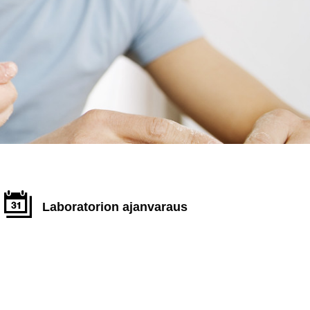
Laboratorion ajanvaraus