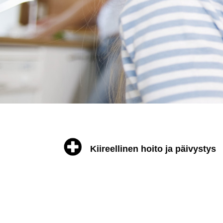
Kiireellinen hoito ja päivystys