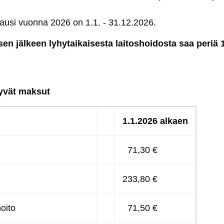
­kau­si vuon­na 2026 on 1.1. - 31.12.2026.
­sen jäl­keen ly­hy­tai­kai­ses­ta lai­tos­hoi­dos­ta saa pe­r
ty­vät mak­sut
1.1.2026 al­kaen
71,30 €
233,80 €
hoi­to
71,50 €