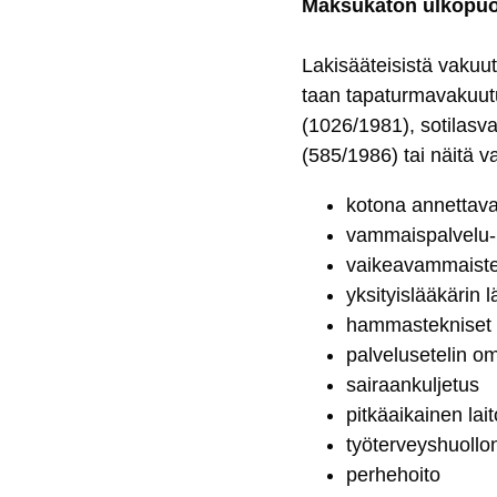
Mak­su­ka­ton ul­ko­puo­
La­ki­sää­tei­sis­tä va­ku
taan ta­pa­tur­ma­va­kuu­
(1026/1981)
, so­ti­las
(585/1986)
tai näi­tä v
ko­to­na an­net­ta­va 
vam­mais­pal­ve­lu-
vai­kea­vam­mais­ten
yk­si­tyis­lää­kä­rin 
ham­mas­tek­ni­set 
pal­ve­lu­se­te­lin o
sai­raan­kul­je­tus
pit­käai­kai­nen lai­t
työ­ter­veys­huol­l
per­he­hoi­to