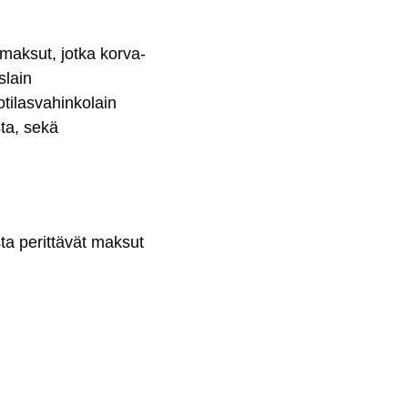
 mak­sut, jot­ka kor­va­
s­lain
­ti­las­va­hin­ko­lain
­ta, se­kä
s­ta pe­rit­tä­vät mak­sut