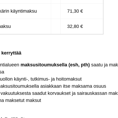
­kä­rin käyn­ti­mak­su
71,30 €
­mak­su
32,80 €
 ker­ryt­tää
n­tia­lueen
mak­su­si­tou­muk­sel­la (esh, pth)
saa­tu ja mak­se
­sa
ol­lon käyn­ti-, tut­ki­mus- ja hoi­to­mak­sut
mak­su­si­tou­muk­sel­la asiak­kaan it­se mak­sa­ma osuus
 va­kuu­tuk­ses­ta saa­dut kor­vauk­set ja sai­raus­kas­san ma
e­na mak­se­tut mak­sut