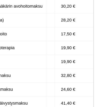
ä­kä­rin avo­hoi­to­mak­su
30,20 €
ja)
28,20 €
oi­to
17,50 €
o­te­ra­pia
19,90 €
19,90 €
 mak­su
32,80 €
vä­mak­su
24,60 €
äi­vys­tys­mak­su
41,40 €