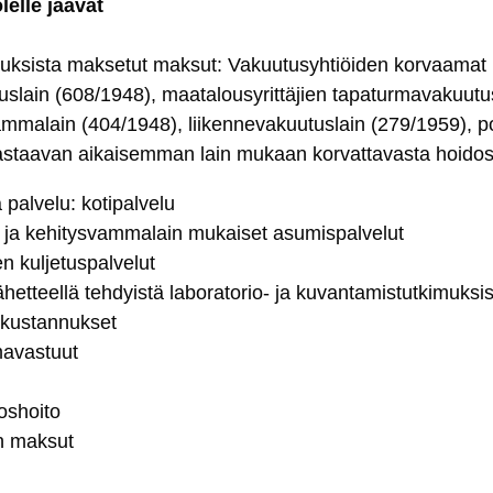
lel­le jää­vät
u­tuk­sis­ta mak­se­tut mak­sut: Va­kuu­tu­syh­tiöi­den kor­vaa­mat
tus­lain
(608/1948)
, maa­ta­lou­sy­rit­tä­jien ta­pa­tur­ma­va­kuu­tu
­vam­ma­lain
(404/1948)
, lii­ken­ne­va­kuu­tus­lain
(279/1959)
, po
as­taa­van ai­kai­sem­man lain mu­kaan kor­vat­ta­vas­ta hoi­dos
pal­ve­lu: ko­ti­pal­ve­lu
 ja ke­hi­tys­vam­ma­lain mu­kai­set asu­mis­pal­ve­lut
 kul­je­tus­pal­ve­lut
lä­het­teel­lä teh­dyis­tä la­bo­ra­to­rio- ja ku­van­ta­mis­tut­ki­muk­si
kus­tan­nuk­set
ma­vas­tuut
os­hoi­to
on mak­sut