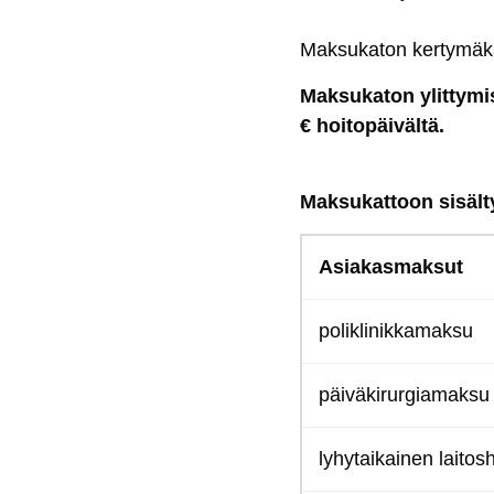
Mak­su­ka­ton ker­ty­mä
Mak­su­ka­ton ylit­ty­mi
€ hoi­to­päi­väl­tä.
Mak­su­kat­toon si­säl­
Asia­kas­mak­sut
po­lik­li­nik­ka­mak­su
päi­vä­ki­rur­gia­mak­su
ly­hy­tai­kai­nen lai­tos­