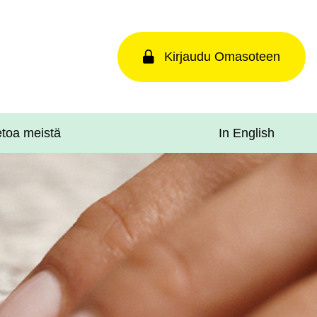
Kirjaudu Omasoteen
In English
etoa meistä