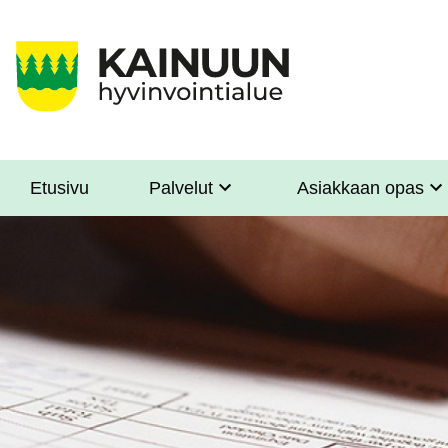
Hyppää
pääsisältöön
Etusivu
Palvelut
Asiakkaan opas
Sote
Menu
Asiakkaille