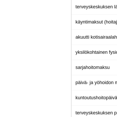
ter­veys­kes­kuk­sen lä
käyn­ti­mak­sut (hoi­ta­
akuut­ti ko­ti­sai­raa­la­h
yk­si­lö­koh­tai­nen fy­si
sar­ja­hoi­to­mak­su
päi­vä- ja yö­hoi­don
kun­tou­tus­hoi­to­päi­
ter­veys­kes­kuk­sen p