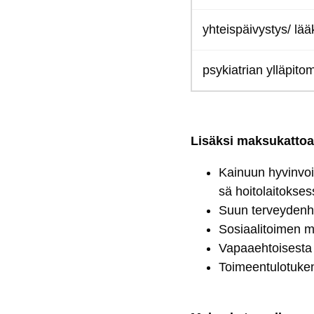
yh­teis­päi­vys­tys/ lää
psy­kiat­rian yl­lä­pi­to
Li­säk­si mak­su­kat­toa
Kai­nuun hy­vin­voi
sä hoi­to­lai­tok­ses
Suun ter­vey­den­hu
So­siaa­li­toi­men 
Va­paaeh­toi­ses­ta
Toi­meen­tu­lo­tu­k