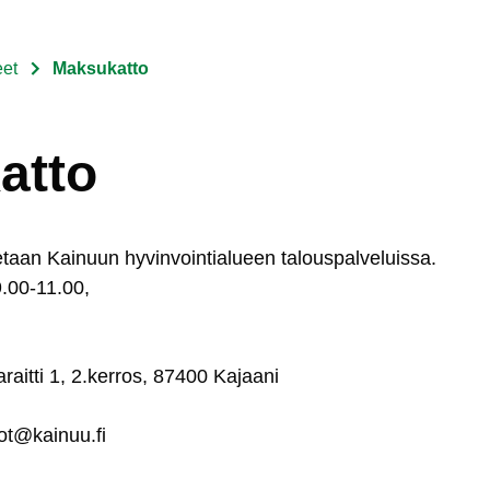
eet
Maksukatto
atto
e­taan Kai­nuun hy­vin­voin­tia­lueen
ta­lous­pal­ve­luis­sa.
 9.00-11.00,
ia­rait­ti 1, 2.ker­ros, 87400 Ka­jaa­ni
tot@kai­nuu.fi