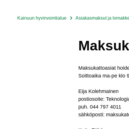
Kainuun hyvinvointialue
Asiakasmaksut ja lomakk
Murupolku
Maksuk
Mak­su­kat­toa­siat hoi­d
Soit­toai­ka ma-pe klo
Ei­ja Ko­leh­mai­nen
pos­tio­soi­te: Tek­no­lo­g
puh. 044 797 4011
säh­kö­pos­ti:
mak­su­ka­