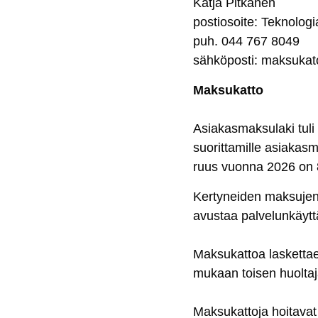
Kat­ja Pit­kä­nen
pos­tio­soi­te: Tek­no­lo­g
puh. 044 767 8049
säh­kö­pos­ti:
mak­su­ka­
Mak­su­kat­to
Asia­kas­mak­su­la­ki tu­
suo­rit­ta­mil­le asia­ka
ruus vuon­na 2026 on
Ker­ty­nei­den mak­su­jen 
avus­taa pal­ve­lun­käyt­t
Mak­su­kat­toa las­ket­ta
mu­kaan toi­sen huol­ta­j
Mak­su­kat­to­ja hoi­ta­vat