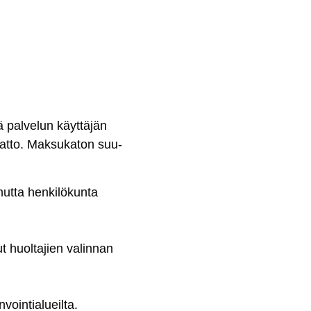
 pal­ve­lun käyt­tä­jän
kat­to. Mak­su­ka­ton suu­
ut­ta hen­ki­lö­kun­ta
 huol­ta­jien va­lin­nan
voin­tia­lueil­ta.