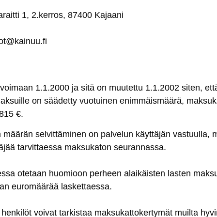
ia­rait­ti 1, 2.ker­ros, 87400 Ka­jaa­ni
tot@kai­nuu.fi
li voi­maan 1.1.2000 ja si­tä on muu­tet­tu 1.1.2002 si­ten, et­tä
s­mak­suil­le on sää­det­ty vuo­tui­nen enim­mäis­mää­rä, mak­su­
 815 €.
mää­rän sel­vit­tä­mi­nen on pal­ve­lun käyt­tä­jän vas­tuul­la, m
ä­jää tar­vit­taes­sa mak­su­ka­ton seu­ran­nas­sa.
es­sa ote­taan huo­mioon per­heen alai­käis­ten las­ten mak­sut
an eu­ro­mää­rää las­ket­taes­sa.
 hen­ki­löt voi­vat tar­kis­taa mak­su­kat­to­ker­ty­mät muil­ta hy­vin­