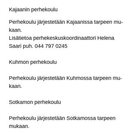
Ka­jaa­nin per­he­kou­lu
Per­he­kou­lu jär­jes­te­tään Ka­jaa­nis­sa tar­peen mu­
kaan.
Li­sä­tie­toa per­he­kes­kus­koor­di­naat­to­ri He­le­na
Saa­ri puh. 044 797 0245
Kuh­mon per­he­kou­lu
Per­he­kou­lu jär­jes­te­tään Kuh­mos­sa tar­peen mu­
kaan.
Sot­ka­mon per­he­kou­lu
Per­he­kou­lu jär­jes­te­tään Sot­ka­mos­sa tar­peen
mu­kaan.