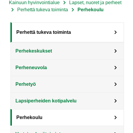
Kainuun hyvinvointialue
Lapset, nuoret ja perheet
Murupolku
Perhettä tukeva toiminta
Perhekoulu
Sote
Perhettä tukeva toiminta
Menu
Perhekeskukset
Asiakkaille
level
Perheneuvola
3
fi
Perhetyö
Lapsiperheiden kotipalvelu
Perhekoulu