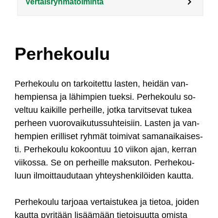
Vertaisryhmätoiminta
Perhekoulu
Per­he­kou­lu on tar­koi­tet­tu las­ten, hei­dän van­
hem­pien­sa ja lä­him­pien tuek­si. Per­he­kou­lu so­
vel­tuu kai­kil­le per­heil­le, jot­ka tar­vit­se­vat tu­kea
per­heen vuo­ro­vai­ku­tus­suh­tei­siin. Las­ten ja van­
hem­pien eril­li­set ryh­mät toi­mi­vat sa­ma­nai­kai­ses­
ti. Per­he­kou­lu ko­koon­tuu 10 vii­kon ajan, ker­ran
vii­kos­sa. Se on per­heil­le mak­su­ton. Per­he­kou­
luun il­moit­tau­du­taan yh­teys­hen­ki­löi­den kaut­ta.
Per­he­kou­lu tar­joaa ver­tais­tu­kea ja tie­toa, joi­den
kaut­ta py­ri­tään li­sää­mään tie­toi­suut­ta omis­ta