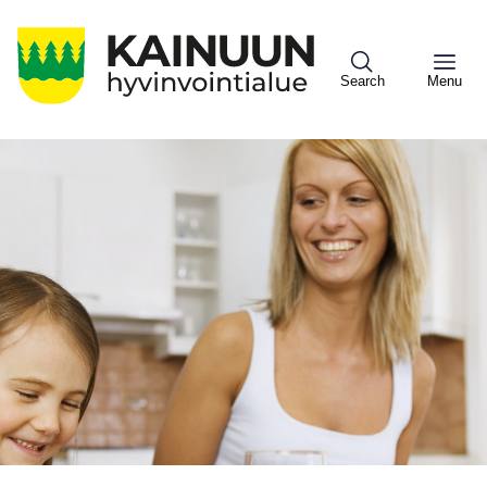
Hyppää
pääsisältöön
Search
Menu
Sote
Menu
Asiakkaille