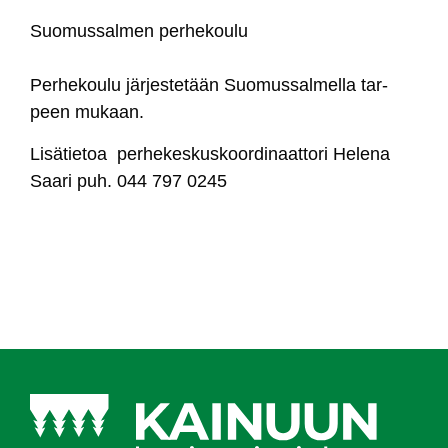
Suo­mus­sal­men per­he­kou­lu
Per­he­kou­lu jär­jes­te­tään Suo­mus­sal­mel­la tar­
peen mu­kaan.
Li­sä­tie­toa per­he­kes­kus­koor­di­naat­to­ri He­le­na
Saa­ri puh. 044 797 0245