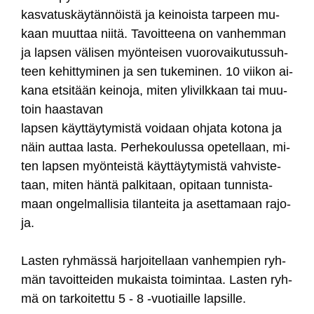
kas­va­tus­käy­tän­nöis­tä ja kei­nois­ta tar­peen mu­
kaan muut­taa nii­tä. Ta­voit­tee­na on van­hem­man
ja lap­sen vä­li­sen myön­tei­sen vuo­ro­vai­ku­tus­suh­
teen ke­hit­ty­mi­nen ja sen tu­ke­mi­nen. 10 vii­kon ai­
ka­na et­si­tään kei­no­ja, mi­ten yli­vilk­kaan tai muu­
toin haas­ta­van
lap­sen käyt­täy­ty­mis­tä voi­daan oh­ja­ta ko­to­na ja
näin aut­taa las­ta. Per­he­kou­lus­sa ope­tel­laan, mi­
ten lap­sen myön­teis­tä käyt­täy­ty­mis­tä vah­vis­te­
taan, mi­ten hän­tä pal­ki­taan, opi­taan tun­nis­ta­
maan on­gel­mal­li­sia ti­lan­tei­ta ja aset­ta­maan ra­jo­
ja.
Las­ten ryh­mäs­sä har­joi­tel­laan van­hem­pien ryh­
män ta­voit­tei­den mu­kais­ta toi­min­taa. Las­ten ryh­
mä on tar­koi­tet­tu 5 - 8 -vuo­tiail­le lap­sil­le.