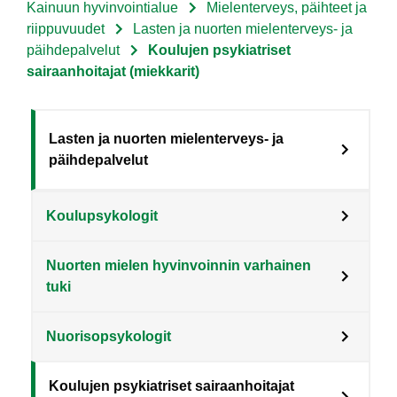
Kainuun hyvinvointialue
Mielenterveys, päihteet ja
Murupolku
riippuvuudet
Lasten ja nuorten mielenterveys- ja
päihdepalvelut
Koulujen psykiatriset
sairaanhoitajat (miekkarit)
Sote
Lasten ja nuorten mielenterveys- ja
päihdepalvelut
Menu
Asiakkaille
Koulupsykologit
level
3
Nuorten mielen hyvinvoinnin varhainen
fi
tuki
Nuorisopsykologit
Koulujen psykiatriset sairaanhoitajat