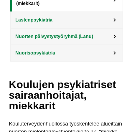
(miekkarit)
Lastenpsykiatria
Nuorten päivystystyöryhmä (Lanu)
Nuorisopsykiatria
Koulujen psykiatriset
sairaanhoitajat,
miekkarit
Kou­lu­ter­vey­den­huol­los­sa työs­ken­te­lee alueit­tain
nuor­ten mie­len­ter­veys­työn­te­ki­jöi­tä nk. "miek­ka­