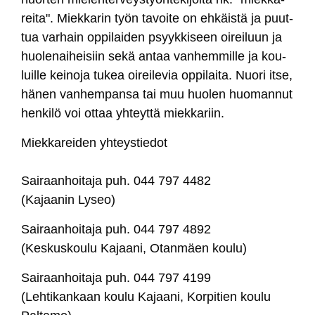
rei­ta". Miek­ka­rin työn ta­voi­te on eh­käis­tä ja puut­
tua var­hain op­pi­lai­den psyyk­ki­seen oi­rei­luun ja
huo­le­nai­hei­siin se­kä an­taa van­hem­mil­le ja kou­
luil­le kei­no­ja tu­kea oi­rei­le­via op­pi­lai­ta. Nuo­ri it­se,
hä­nen van­hem­pan­sa tai muu huo­len huo­man­nut
hen­ki­lö voi ot­taa yh­teyt­tä miek­ka­riin.
Miek­ka­rei­den yh­teys­tie­dot
Sai­raan­hoi­ta­ja puh. 044 797 4482
(Ka­jaa­nin Ly­seo)
Sai­raan­hoi­ta­ja puh. 044 797 4892
(Kes­kus­kou­lu Ka­jaa­ni, Otan­mäen kou­lu)
Sai­raan­hoi­ta­ja puh. 044 797 4199
(Leh­ti­kan­kaan kou­lu Ka­jaa­ni, Kor­pi­tien kou­lu