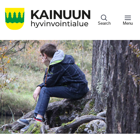
Hyppää
pääsisältöön
Search
Menu
Sote
Menu
Asiakkaille