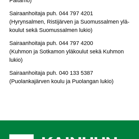
Pal­ta­mo)
Sai­raan­hoi­ta­ja puh. 044 797 4201
(Hy­ryn­sal­men, Ris­ti­jär­ven ja Suo­mus­sal­men ylä­
kou­lut se­kä Suo­mus­sal­men lu­kio)
Sai­raan­hoi­ta­ja puh. 044 797 4200
(Kuh­mon ja Sot­ka­mon ylä­kou­lut se­kä Kuh­mon
lu­kio)
Sai­raan­hoi­ta­ja puh. 040 133 5387
(Puo­lan­ka­jär­ven kou­lu ja Puo­lan­gan lu­kio)