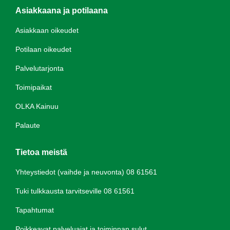
Asiakkaana ja potilaana
Asiakkaan oikeudet
Potilaan oikeudet
Palvelutarjonta
Toimipaikat
OLKA Kainuu
Palaute
Tietoa meistä
Yhteystiedot (vaihde ja neuvonta) 08 61561
Tuki tulkkausta tarvitseville 08 61561
Tapahtumat
Poikkeavat palveluajat ja toiminnan sulut