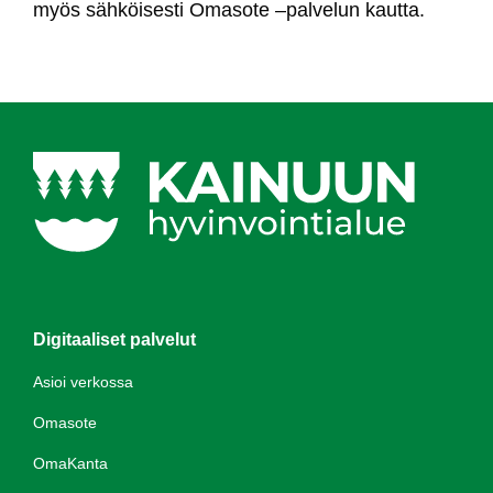
myös säh­köi­ses­ti Oma­so­te –pal­ve­lun kaut­ta.
Digitaaliset palvelut
Asioi verkossa
Omasote
OmaKanta