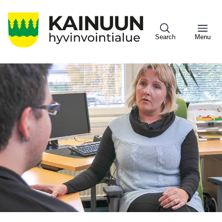
Hyppää
pääsisältöön
Search
Menu
Sote
Menu
Asiakkaille