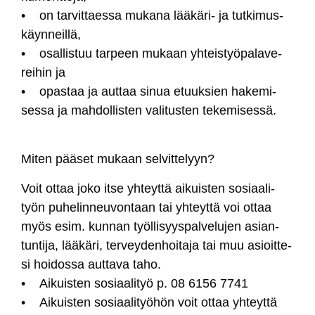
• on tar­vit­taes­sa mu­ka­na lää­kä­ri- ja tut­ki­mus­
käyn­neil­lä,
• osal­lis­tuu tar­peen mu­kaan yh­teis­työ­pa­la­ve­
rei­hin ja
• opas­taa ja aut­taa si­nua etuuk­sien ha­ke­mi­
ses­sa ja mah­dol­lis­ten va­li­tus­ten te­ke­mi­ses­sä.
Mi­ten pää­set mu­kaan sel­vit­te­lyyn?
Voit ot­taa jo­ko it­se yh­teyt­tä ai­kuis­ten so­siaa­li­
työn pu­he­lin­neu­von­taan tai yh­teyt­tä voi ot­taa
myös esim. kun­nan työl­li­syys­pal­ve­lu­jen asian­
tun­ti­ja, lää­kä­ri, ter­vey­den­hoi­ta­ja tai muu asioit­te­
si hoi­dos­sa aut­ta­va ta­ho.
• Ai­kuis­ten so­siaa­li­työ p. 08 6156 7741
• Ai­kuis­ten so­siaa­li­työ­hön voit ot­taa yh­teyt­tä