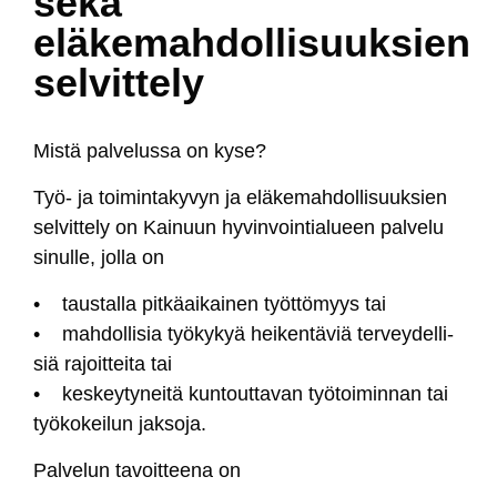
sekä
eläkemahdollisuuksien
selvittely
Mis­tä pal­ve­lus­sa on ky­se?
Työ- ja toi­min­ta­ky­vyn ja elä­ke­mah­dol­li­suuk­sien
sel­vit­te­ly on Kai­nuun hy­vin­voin­tia­lueen pal­ve­lu
si­nul­le, jol­la on
• taus­tal­la pit­käai­kai­nen työt­tö­myys tai
• mah­dol­li­sia työ­ky­kyä hei­ken­tä­viä ter­vey­del­li­
siä ra­joit­tei­ta tai
• kes­key­ty­nei­tä kun­tout­ta­van työ­toi­min­nan tai
työ­ko­kei­lun jak­so­ja.
Pal­ve­lun ta­voit­tee­na on