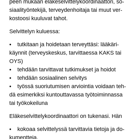
peen mu­kaan elä­ke­sel­vit­te­ly­koor­di­naat­to­ri, so­
siaa­li­työn­te­ki­jä, ter­vey­den­hoi­ta­ja tai muut ver­
kos­too­si kuu­lu­vat ta­hot.
Sel­vit­te­lyn ku­lues­sa:
• tut­ki­taan ja hoi­de­taan ter­veyt­tä­si: lää­kä­ri­
käyn­nit (ter­veys­kes­kus, tar­vit­taes­sa KAKS tai
OYS)
• teh­dään tar­vit­ta­vat tut­ki­muk­set ja hoi­dot
• teh­dään so­siaa­li­nen sel­vi­tys
• työs­sä suo­riu­tu­mi­sen ar­vioin­tia voi­daan teh­
dä esi­mer­kik­si kun­tout­ta­vas­sa työ­toi­min­nas­sa
tai työ­ko­kei­lu­na
Elä­ke­sel­vit­te­ly­koor­di­naat­to­ri on tu­ke­na­si. Hän
• ko­koaa sel­vit­te­lys­sä tar­vit­ta­via tie­to­ja ja do­
ku­ment­te­ja,