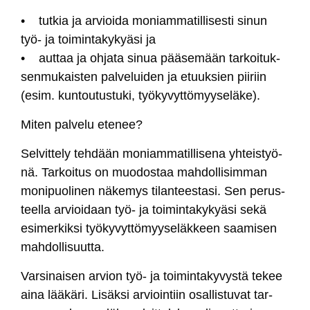
• tut­kia ja ar­vioi­da mo­niam­ma­til­li­ses­ti si­nun
työ- ja toi­min­ta­ky­kyä­si ja
• aut­taa ja oh­ja­ta si­nua pää­se­mään tar­koi­tuk­
sen­mu­kais­ten pal­ve­lui­den ja etuuk­sien pii­riin
(esim. kun­tou­tus­tu­ki, työ­ky­vyt­tö­myy­se­lä­ke).
Mi­ten pal­ve­lu ete­nee?
Sel­vit­te­ly teh­dään mo­niam­ma­til­li­se­na yh­teis­työ­
nä. Tar­koi­tus on muo­dos­taa mah­dol­li­sim­man
mo­ni­puo­li­nen nä­ke­mys ti­lan­tees­ta­si. Sen pe­rus­
teel­la ar­vioi­daan työ- ja toi­min­ta­ky­kyä­si se­kä
esi­mer­kik­si työ­ky­vyt­tö­myy­se­läk­keen saa­mi­sen
mah­dol­li­suut­ta.
Var­si­nai­sen ar­vion työ- ja toi­min­ta­ky­vys­tä te­kee
ai­na lää­kä­ri. Li­säk­si ar­vioin­tiin osal­lis­tu­vat tar­