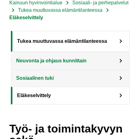
Kainuun hyvinvointialue
Sosiaali- ja perhepalvelut
Murupolku
Tukea muuttuvassa elämäntilanteessa
Eläkeselvittely
Sote
Tukea muuttuvassa elämäntilanteessa
Menu
Neuvonta ja ohjaus kunnittain
Asiakkaille
level
Sosiaalinen tuki
3
fi
Eläkeselvittely
Työ- ja toimintakyvyn