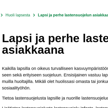
Huoli lapsesta
Lapsi ja perhe lastensuojelun asiakka
Lapsi ja perhe last
asiakkaana
Kai­kil­la lap­sil­la on oi­keus tur­val­li­seen kas­vuym­pä­ris­töö
seen se­kä eri­tyi­seen suo­je­luun. En­si­si­jai­nen vas­tuu la
muil­la huol­ta­jil­la. Mi­kä­li olet huo­lis­sa­si omas­ta tai jon­
so­siaa­li­työ­hön.
Tie­toa las­ten­suo­je­lus­ta lap­sil­le ja nuo­ril­le
las­ten­suo­je­l