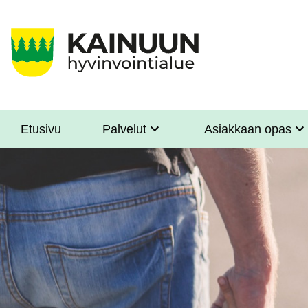
Hyppää
pääsisältöön
Etusivu
Palvelut
Asiakkaan opas
Sote
Menu
Asiakkaille