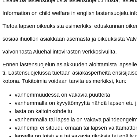
Li­sä­tie­toa las­ten­suo­je­lus­ta
las­ten­suo­je­lu.in­fos­ta
,
las­ten­
In­for­ma­tion on child wel­fa­re in eng­lish
las­ten­suo­je­lu.in­f
Tie­toa lap­sen oi­keuk­sis­ta esi­mer­kik­si
edus­kun­nan oi­keu­
so­siaa­li­huol­lon asiak­kaan ase­mas­ta ja oi­keuk­sis­ta
Val­v
val­von­nas­ta
Alue­hal­lin­to­vi­ras­ton verk­ko­si­vuil­ta
.
En­nen las­ten­suo­je­lun asiak­kuu­den aloit­ta­mis­ta lap­sel
ti
. Las­ten­suo­je­lus­sa tue­taan asia­kas­per­hei­tä en­si­si­jai­s
ko­to­na. Tu­ki­toi­mia voi­daan tar­vi­ta esi­mer­kik­si, kun:
van­hem­muu­des­sa on va­ka­via puut­tei­ta
van­hem­mal­la on ky­vyt­tö­myyt­tä näh­dä lap­sen etu
las­ta on kal­toin­koh­del­tu
van­hem­mal­la tai lap­sel­la on va­ka­va päih­deon­gel­
van­hem­pi ei si­tou­du omaan tai lap­sen vält­tä­mät­t
lap­sel­la on tois­tu­via tai va­ka­via ri­kok­sia tai epäi­ly n