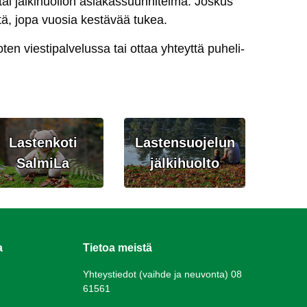
 tai jäl­ki­huol­lon asia­kas­suun­ni­tel­ma. Jos­kus
eis­tä, jo­pa vuo­sia kes­tä­vää tu­kea.
ten vies­ti­pal­ve­lus­sa tai ot­taa yh­teyt­tä pu­he­li­
Lastenkoti
Lastensuojelun
SalmiLa
jälkihuolto
a
Tietoa meistä
Yhteystiedot (vaihde ja neuvonta) 08
61561