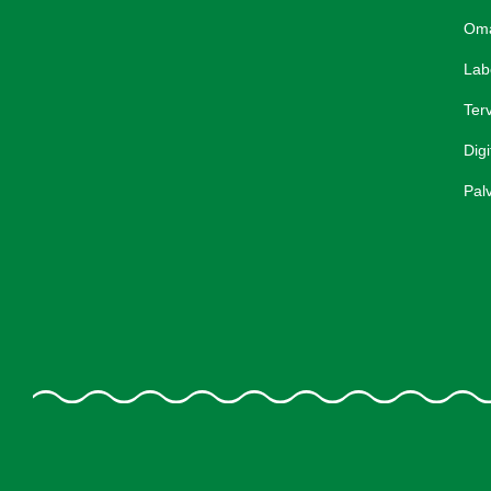
Om
Lab
Terv
Digi
Palv