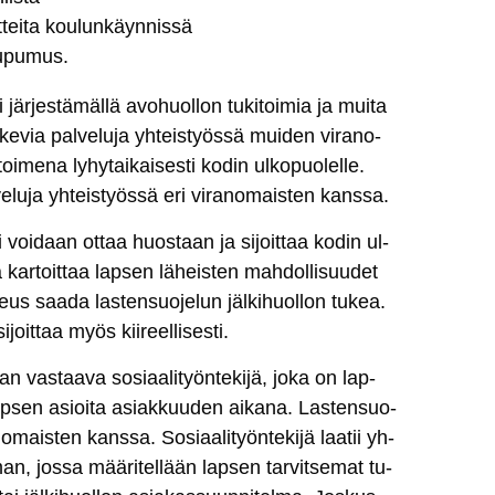
­tei­ta kou­lun­käyn­nis­sä
u­pu­mus.
i jär­jes­tä­mäl­lä
avo­huol­lon tu­ki­toi­mia
ja mui­ta
ke­via pal­ve­lu­ja yh­teis­työs­sä mui­den vi­ra­no­
­me­na ly­hy­tai­kai­ses­ti ko­din ul­ko­puo­lel­le.
­lu­ja yh­teis­työs­sä eri vi­ra­no­mais­ten kans­sa.
­si voi­daan
ot­taa huos­taan ja si­joit­taa ko­din ul­
i­jä kar­toit­taa lap­sen lä­heis­ten mah­dol­li­suu­det
i­keus saa­da las­ten­suo­je­lun
jäl­ki­huol­lon tu­kea
.
it­taa myös kii­reel­li­ses­ti.
n vas­taa­va so­siaa­li­työn­te­ki­jä, jo­ka on lap­
ap­sen asioi­ta asiak­kuu­den ai­ka­na. Las­ten­suo­
­no­mais­ten kans­sa. So­siaa­li­työn­te­ki­jä laa­tii yh­
n, jos­sa mää­ri­tel­lään lap­sen tar­vit­se­mat tu­