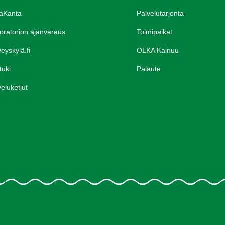
aKanta
Palvelutarjonta
oratorion ajanvaraus
Toimipaikat
eyskylä.fi
OLKA Kainuu
tuki
Palaute
eluketjut