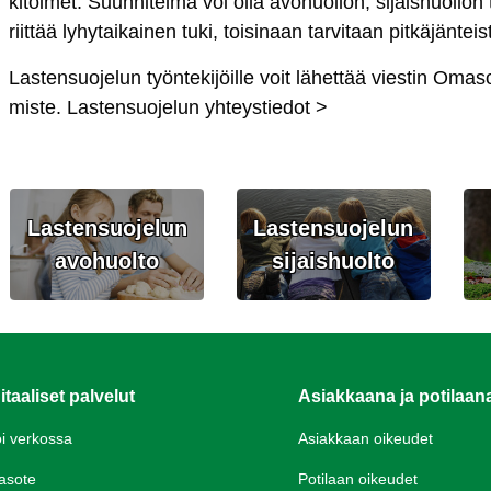
ki­toi­met. Suun­ni­tel­ma voi ol­la avo­huol­lon, si­jais­huol­lon
riit­tää ly­hy­tai­kai­nen tu­ki, toi­si­naan tar­vi­taan pit­kä­jän­t
Las­ten­suo­je­lun työn­te­ki­jöil­le voit lä­het­tää vies­tin Oma­so­
mis­te.
Las­ten­suo­je­lun yh­teys­tie­dot >
Lastensuojelun
Lastensuojelun
avohuolto
sijaishuolto
itaaliset palvelut
Asiakkaana ja potilaan
oi verkossa
Asiakkaan oikeudet
asote
Potilaan oikeudet