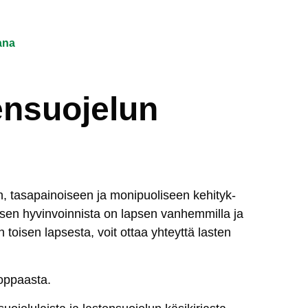
ana
ensuojelun
n, ta­sa­pai­noi­seen ja mo­ni­puo­li­seen ke­hi­tyk­
p­sen hy­vin­voin­nis­ta on lap­sen van­hem­mil­la ja
kun toi­sen lap­ses­ta, voit
ot­taa yh­teyt­tä
las­ten
uop­paas­ta
.