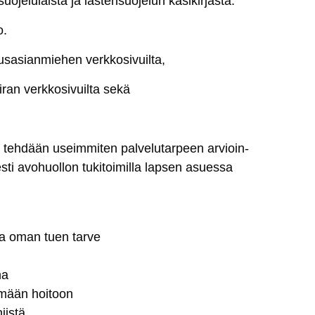
suo­je­lu­lais­ta
ja
las­ten­suo­je­lun kä­si­kir­jas­ta
.
o
.
sa­sian­mie­hen verk­ko­si­vuil­ta
,
i­ran verk­ko­si­vuil­ta
se­kä
­le teh­dään useim­mi­ten
pal­ve­lu­tar­peen ar­vioin­
es­ti avo­huol­lon tu­ki­toi­mil­la lap­sen asues­sa
 ja oman tuen tar­ve
ma
ö­mään hoi­toon
iis­tä