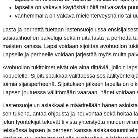
lap­sel­la on va­ka­via käy­tös­häi­riöi­tä tai va­ka­via puut
van­hem­mal­la on va­ka­va mie­len­ter­veys­häi­riö tai u
Las­ta ja per­het­tä tue­taan las­ten­suo­je­lus­sa en­si­si­jai­ses­t
so­siaa­li­huol­lon pal­ve­lu­ja
se­kä mui­ta las­ta ja per­het­tä tu­
mais­ten kans­sa. Lap­si voi­daan si­joit­taa avo­huol­lon tu­ki­toi
Lap­sel­le ja per­heel­le voi­daan jär­jes­tää myös mui­ta pal­ve
Avo­huol­lon tu­ki­toi­met ei­vät ole ai­na riit­tä­viä, jol­loin lap
ko­puo­lel­le
. Si­joi­tus­paik­kaa va­lit­taes­sa so­siaa­li­työn­te­k
toi­mia si­jais­per­hee­nä. Si­joi­tuk­sen jäl­keen la­pel­la on o
Lap­sen jou­tues­sa vä­lit­tö­mään vaa­raan, hä­net voi­daan si­jo
Las­ten­suo­je­lun asiak­kaal­le mää­ri­tel­lään hä­nen asiois­taa
sen tu­ke­na, an­taa oh­jaus­ta ja neu­von­taa se­kä hoi­taa l
je­lun työn­te­ki­jät te­ke­vät tii­vis­tä yh­teis­työ­tä mui­den vi­ra
teis­työs­sä lap­sen ja per­heen kans­sa asia­kas­suun­ni­tel­ma