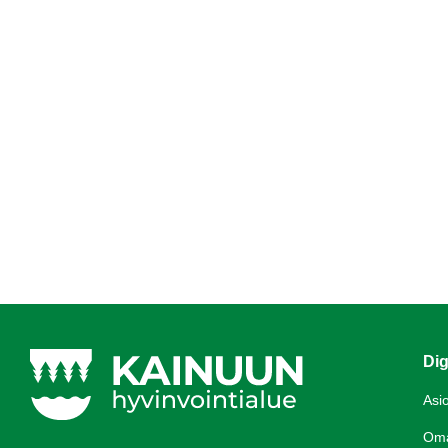
Dig
Asi
Om