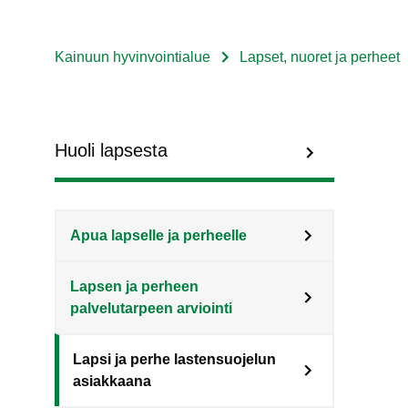
Kainuun hyvinvointialue
Lapset, nuoret ja perheet
Murupolku
Sote
Menu
Huoli lapsesta
Asiakkaille
level
Apua lapselle ja perheelle
3
Lapsen ja perheen
fi
palvelutarpeen arviointi
Lapsi ja perhe lastensuojelun
asiakkaana