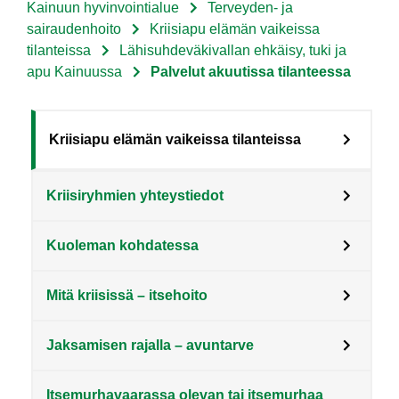
Kainuun hyvinvointialue
Terveyden- ja
Murupolku
sairaudenhoito
Kriisiapu elämän vaikeissa
tilanteissa
Lähisuhdeväkivallan ehkäisy, tuki ja
apu Kainuussa
Palvelut akuutissa tilanteessa
Sote
Kriisiapu elämän vaikeissa tilanteissa
Menu
Kriisiryhmien yhteystiedot
Asiakkaille
level
Kuoleman kohdatessa
3
fi
Mitä kriisissä – itsehoito
Jaksamisen rajalla – avuntarve
Itsemurhavaarassa olevan tai itsemurhaa