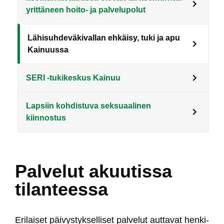
yrittäneen hoito- ja palvelupolut
Lähisuhdeväkivallan ehkäisy, tuki ja apu
Kainuussa
SERI -tukikeskus Kainuu
Lapsiin kohdistuva seksuaalinen
kiinnostus
Palvelut akuutissa
tilanteessa
Eri­lai­set päi­vys­tyk­sel­li­set pal­ve­lut aut­ta­vat hen­ki­