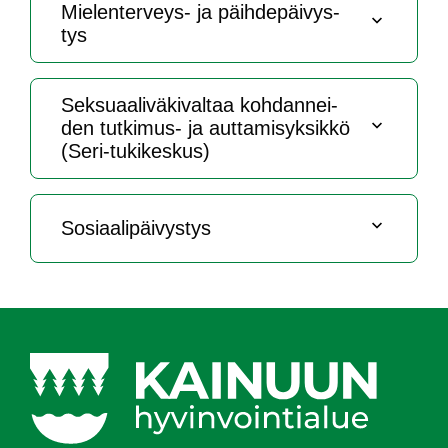
Mie­len­ter­veys- ja päih­de­päi­vys­
tys
Sek­suaa­li­vä­ki­val­taa koh­dan­nei­
den tut­ki­mus- ja aut­ta­mi­syk­sik­kö
(Se­ri-tu­ki­kes­kus)
So­siaa­li­päi­vys­tys