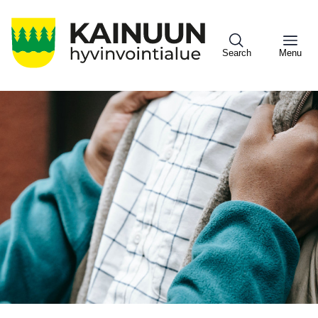
Hyppää
pääsisältöön
Search
Menu
Sote
Menu
Asiakkaille