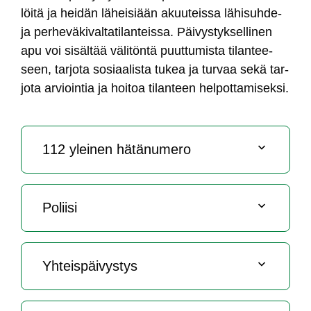
löi­tä ja hei­dän lä­hei­siään akuu­teis­sa lä­hi­suh­de-
ja per­he­vä­ki­val­ta­ti­lan­teis­sa. Päi­vys­tyk­sel­li­nen
apu voi si­säl­tää vä­li­tön­tä puut­tu­mis­ta ti­lan­tee­
seen, tar­jo­ta so­siaa­lis­ta tu­kea ja tur­vaa se­kä tar­
jo­ta ar­vioin­tia ja hoi­toa ti­lan­teen hel­pot­ta­mi­sek­si.
112 ylei­nen hä­tä­nu­me­ro
Po­lii­si
Yh­teis­päi­vys­tys