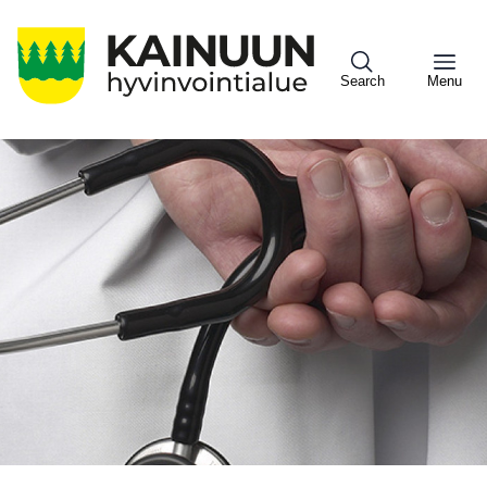
Hyppää
pääsisältöön
Search
Menu
Sote
Menu
Asiakkaille