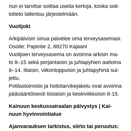
nun ei tar­vit­se soit­taa usei­ta ker­to­ja, kos­ka soit­
to­tie­to tal­len­tuu jär­jes­tel­mään.
Vuo­li­jo­ki
Ar­ki­päi­vi­sin si­nua pal­ve­lee oma ter­vey­sa­se­ma­si.
Osoi­te: Pa­pin­tie 2, 88270 Ka­jaa­ni
Vuo­li­joen ter­vey­sa­se­ma on avoin­na ar­ki­sin ma-
to 8–15 se­kä per­jan­tai­sin ja juh­la­py­hien aat­toi­na
8–14. Il­tai­sin, vii­kon­lop­pui­sin ja juh­la­py­hi­nä sul­
jet­tu.
Po­ti­las­toi­mis­to ja hoi­to­tar­vi­ke­ja­ke­lu ovat avoin­na
pää­sään­töi­ses­ti tiis­tai­sin ja kes­ki­viik­koi­sin 8-15.
Kai­nuun kes­kus­sai­raa­lan päi­vys­tys | Kai­
nuun hy­vin­voin­tia­lue
Ajan­va­rauk­sen tar­kis­tus, siir­to tai pe­ruu­tus: