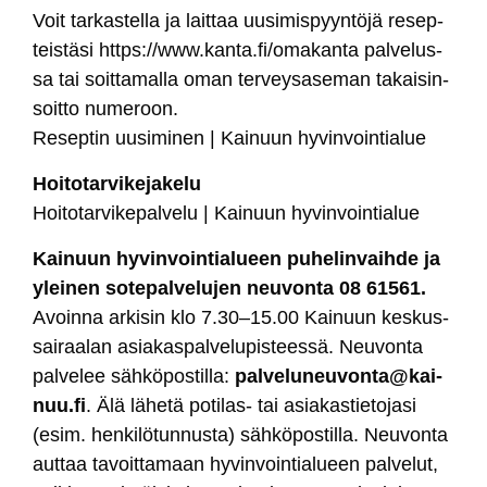
Voit tar­kas­tel­la ja lait­taa uu­si­mis­pyyn­tö­jä re­sep­
teis­tä­si
https://www.kan­ta.fi/oma­kan­ta
pal­ve­lus­
sa tai soit­ta­mal­la oman ter­vey­sa­se­man ta­kai­sin­
soit­to nu­me­roon.
Re­sep­tin uu­si­mi­nen | Kai­nuun hy­vin­voin­tia­lue
Hoi­to­tar­vi­ke­ja­ke­lu
Hoi­to­tar­vi­ke­pal­ve­lu | Kai­nuun hy­vin­voin­tia­lue
Kai­nuun hy­vin­voin­tia­lueen pu­he­lin­vaih­de ja
ylei­nen so­te­pal­ve­lu­jen neu­von­ta 08 61561.
Avoin­na ar­ki­sin klo 7.30–15.00 Kai­nuun kes­kus­
sai­raa­lan asia­kas­pal­ve­lu­pis­tees­sä. Neu­von­ta
pal­ve­lee säh­kö­pos­til­la:
pal­ve­lu­neu­von­ta@kai­
nuu.fi
. Älä lä­he­tä po­ti­las- tai asia­kas­tie­to­ja­si
(esim. hen­ki­lö­tun­nus­ta) säh­kö­pos­til­la. Neu­von­ta
aut­taa ta­voit­ta­maan hy­vin­voin­tia­lueen pal­ve­lut,