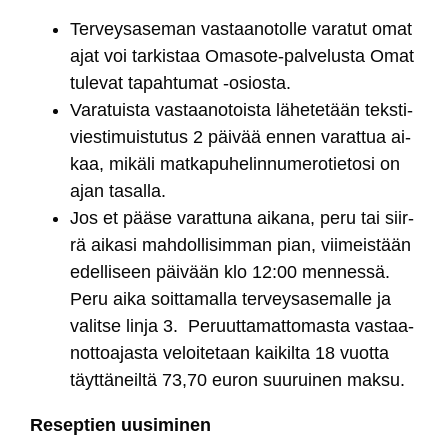
Ter­vey­sa­se­man vas­taa­no­tol­le va­ra­tut omat
ajat voi tar­kis­taa Oma­so­te-pal­ve­lus­ta Omat
tu­le­vat ta­pah­tu­mat -osios­ta.
Va­ra­tuis­ta vas­taa­no­tois­ta lä­he­te­tään teks­ti­
vies­ti­muis­tu­tus 2 päi­vää en­nen va­rat­tua ai­
kaa, mi­kä­li mat­ka­pu­he­lin­nu­me­ro­tie­to­si on
ajan ta­sal­la.
Jos et pää­se va­rat­tu­na ai­ka­na, pe­ru tai siir­
rä ai­ka­si mah­dol­li­sim­man pian, vii­meis­tään
edel­li­seen päi­vään klo 12:00 men­nes­sä.
Pe­ru ai­ka soit­ta­mal­la ter­vey­sa­se­mal­le ja
va­lit­se lin­ja 3. Pe­ruut­ta­mat­to­mas­ta vas­taa­
not­toa­jas­ta ve­loi­te­taan kai­kil­ta 18 vuot­ta
täyt­tä­neil­tä 73,70 eu­ron suu­rui­nen mak­su.
Re­sep­tien uu­si­mi­nen