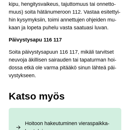
ki­pu, hen­gi­tys­vai­keus, ta­jut­to­muus tai on­net­to­
muus) soi­ta hä­tä­nu­me­roon 112. Vas­taa esi­tet­tyi­
hin ky­sy­myk­siin, toi­mi an­net­tu­jen oh­jei­den mu­
kaan ja lo­pe­ta pu­he­lu vas­ta saa­tua­si lu­van.
Päi­vys­ty­sa­pu 116 117
Soi­ta päi­vys­ty­sa­puun 116 117, mi­kä­li tar­vit­set
neu­vo­ja äkil­li­sen sai­rau­den tai ta­pa­tur­man hoi­
dos­sa et­kä ole var­ma pi­tää­kö si­nun läh­teä päi­
vys­tyk­seen.
Kat­so myös
Hoi­toon ha­keu­tu­mi­nen vie­ras­paik­ka­