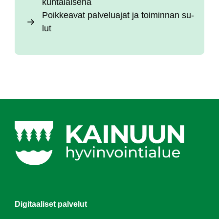
kun­ta­lai­se­na
Poik­kea­vat pal­ve­lua­jat ja toi­min­nan su­
lut
Digitaaliset palvelut