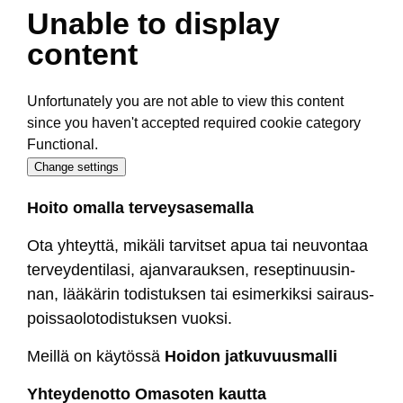
Unable to display
content
Unfortunately you are not able to view this content
since you haven't accepted required cookie category
Functional.
Change settings
Hoi­to omal­la ter­vey­sa­se­mal­la
Ota yh­teyt­tä, mi­kä­li tar­vit­set apua tai neu­von­taa
ter­vey­den­ti­la­si, ajan­va­rauk­sen, re­sep­ti­nuu­sin­
nan, lää­kä­rin to­dis­tuk­sen tai esi­mer­kik­si sai­raus­
pois­sao­lo­to­dis­tuk­sen vuok­si.
Meil­lä on käy­tös­sä
Hoi­don jat­ku­vuus­mal­li
Yh­tey­de­not­to Oma­so­ten kaut­ta