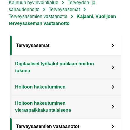
Kainuun hyvinvointialue
Terveyden- ja
Murupolku
sairaudenhoito
Terveysasemat
Terveysasemien vastaanotot
Kajaani, Vuolijoen
terveysaseman vastaanotto
Sote
Terveysasemat
Menu
Digitaaliset työkalut potilaan hoidon
Asiakkaille
tukena
level
3
Hoitoon hakeutuminen
fi
Hoitoon hakeutuminen
vieraspaikkakuntalaisena
Terveysasemien vastaanotot