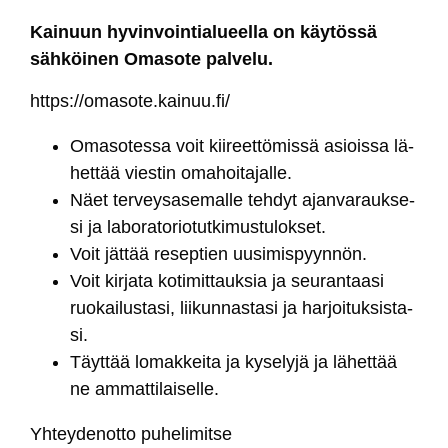
Kai­nuun hy­vin­voin­tia­lueel­la on käy­tös­sä
säh­köi­nen Oma­so­te pal­ve­lu.
https://oma­so­te.kai­nuu.fi/
Oma­so­tes­sa voit kii­reet­tö­mis­sä asiois­sa lä­
het­tää vies­tin oma­hoi­ta­jal­le.
Näet ter­vey­sa­se­mal­le teh­dyt ajan­va­rauk­se­
si ja la­bo­ra­to­rio­tut­ki­mus­tu­lok­set.
Voit jät­tää re­sep­tien uu­si­mis­pyyn­nön.
Voit kir­ja­ta ko­ti­mit­tauk­sia ja seu­ran­taa­si
ruo­kai­lus­ta­si, lii­kun­nas­ta­si ja har­joi­tuk­sis­ta­
si.
Täyt­tää lo­mak­kei­ta ja ky­se­ly­jä ja lä­het­tää
ne am­mat­ti­lai­sel­le.
Yh­tey­de­not­to pu­he­li­mit­se