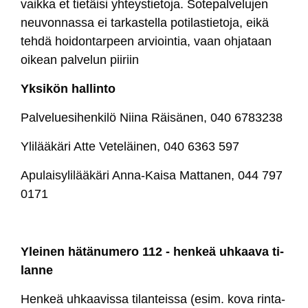
vaik­ka et tie­täi­si yh­teys­tie­to­ja. So­te­pal­ve­lu­jen
neu­von­nas­sa ei tar­kas­tel­la po­ti­las­tie­to­ja, ei­kä
teh­dä hoi­don­tar­peen ar­vioin­tia, vaan oh­ja­taan
oi­kean pal­ve­lun pii­riin
Yk­si­kön hal­lin­to
Pal­ve­lue­si­hen­ki­lö Nii­na Räi­sä­nen, 040 6783238
Yli­lää­kä­ri At­te Ve­te­läi­nen, 040 6363 597
Apu­lai­sy­li­lää­kä­ri An­na-Kai­sa Mat­ta­nen, 044 797
0171
Ylei­nen hä­tä­nu­me­ro 112 - hen­keä uh­kaa­va ti­
lan­ne
Hen­keä uh­kaa­vis­sa ti­lan­teis­sa (esim. ko­va rin­ta­