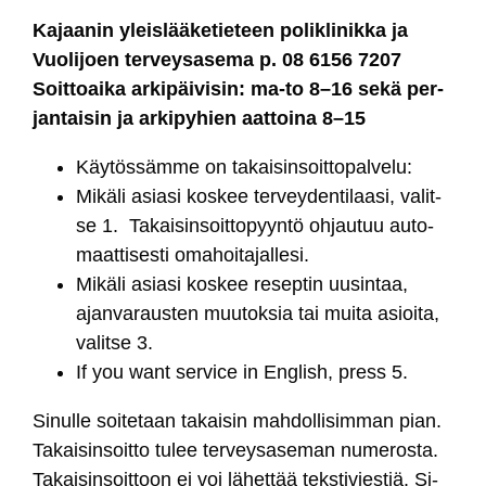
Ka­jaa­nin yleis­lää­ke­tie­teen po­lik­li­nik­ka ja
Vuo­li­joen ter­vey­sa­se­ma p. 08 6156 7207
Soit­toai­ka ar­ki­päi­vi­sin: ma-to 8–16 se­kä per­
jan­tai­sin ja ar­ki­py­hien aat­toi­na 8–15
Käy­tös­säm­me on ta­kai­sin­soit­to­pal­ve­lu:
Mi­kä­li asia­si kos­kee ter­vey­den­ti­laa­si, va­lit­
se 1. Ta­kai­sin­soit­to­pyyn­tö oh­jau­tuu au­to­
maat­ti­ses­ti oma­hoi­ta­jal­le­si.
Mi­kä­li asia­si kos­kee re­sep­tin uu­sin­taa,
ajan­va­raus­ten muu­tok­sia tai mui­ta asioi­ta,
va­lit­se 3.
If you want ser­vi­ce in Eng­lish, press 5.
Si­nul­le soi­te­taan ta­kai­sin mah­dol­li­sim­man pian.
Ta­kai­sin­soit­to tu­lee ter­vey­sa­se­man nu­me­ros­ta.
Ta­kai­sin­soit­toon ei voi lä­het­tää teks­ti­vies­tiä. Si­