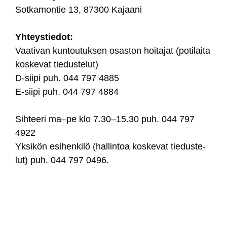
Sot­ka­mon­tie 13, 87300 Ka­jaa­ni
Yh­teys­tie­dot:
Vaa­ti­van kun­tou­tuk­sen osas­ton hoi­ta­jat (po­ti­lai­ta
kos­ke­vat tie­dus­te­lut)
D-sii­pi puh. 044 797 4885
E-sii­pi puh. 044 797 4884
Sih­tee­ri ma–pe klo 7.30–15.30 puh. 044 797
4922
Yk­si­kön esi­hen­ki­lö (hal­lin­toa kos­ke­vat tie­dus­te­
lut) puh. 044 797 0496.