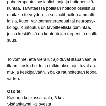
pu­he­te­ra­peut­ti, so­siaa­lioh­jaa­ja ja hoi­to­hen­ki­lö­
kun­taa. Tar­vit­taes­sa po­ti­laan hoi­toon osal­lis­tuu
mui­ta­kin ter­vey­den- ja so­siaa­li­huol­lon am­mat­ti­
lai­sia, ku­ten ra­vit­se­mus­te­ra­peut­ti tai neu­rop­sy­
ko­lo­gi. Kun­tou­tus on ta­voit­teel­lis­ta toi­min­taa,
jos­sa kes­kiös­sä on kun­tou­tu­jan tar­peet ja osal­li­
suus.
Toi­vom­me, et­tä vie­rai­lut ajoit­tu­vat il­ta­päi­vään ja
il­taan, kos­ka hoi­dot ja tut­ki­muk­set ajoit­tu­vat aa­
mu- ja kes­ki­päi­vään. Yöai­ka rau­hoi­te­taan le­poa
var­ten.
Osoi­te:
Kai­nuun kes­kus­sai­raa­la, 6 krs.
Si­sään­käyn­ti F1 oves­ta