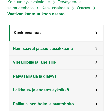
Kainuun hyvinvointialue
Terveyden- ja
Murupolku
sairaudenhoito
Keskussairaala
Osastot
Vaativan kuntoutuksen osasto
Sote
Keskussairaala
Menu
Näin saavut ja asioit asiakkaana
Asiakkaille
level
Vierailijoille ja läheisille
3
fi
Päiväsairaala ja dialyysi
Leikkaus- ja anestesiayksikkö
Palliatiivinen hoito ja saattohoito