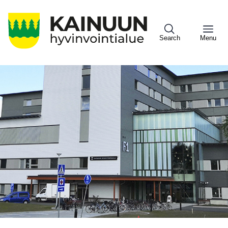
Hyppää
pääsisältöön
Search
Menu
Sote
Menu
Asiakkaille