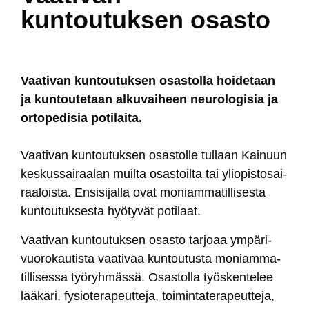
kuntoutuksen osasto
Vaa­ti­van kun­tou­tuk­sen osas­tol­la hoi­de­taan
ja kun­tou­te­taan al­ku­vai­heen neu­ro­lo­gi­sia ja
or­to­pe­di­sia po­ti­lai­ta.
Vaa­ti­van kun­tou­tuk­sen osas­tol­le tul­laan Kai­nuun
kes­kus­sai­raa­lan muil­ta osas­toil­ta tai ylio­pis­to­sai­
raa­lois­ta. En­si­si­jal­la ovat mo­niam­ma­til­li­ses­ta
kun­tou­tuk­ses­ta hyö­ty­vät po­ti­laat.
Vaa­ti­van kun­tou­tuk­sen osas­to tar­joaa ym­pä­ri­
vuo­ro­kau­tis­ta vaa­ti­vaa kun­tou­tus­ta mo­niam­ma­
til­li­ses­sa työ­ryh­mäs­sä. Osas­tol­la työs­ken­te­lee
lää­kä­ri, fy­sio­te­ra­peut­te­ja, toi­min­ta­te­ra­peut­te­ja,