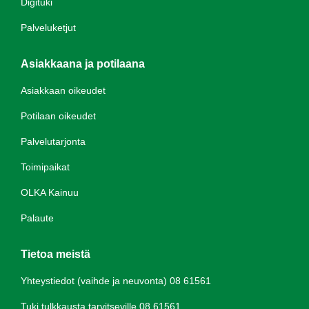
Digituki
Palveluketjut
Asiakkaana ja potilaana
Asiakkaan oikeudet
Potilaan oikeudet
Palvelutarjonta
Toimipaikat
OLKA Kainuu
Palaute
Tietoa meistä
Yhteystiedot (vaihde ja neuvonta) 08 61561
Tuki tulkkausta tarvitseville 08 61561